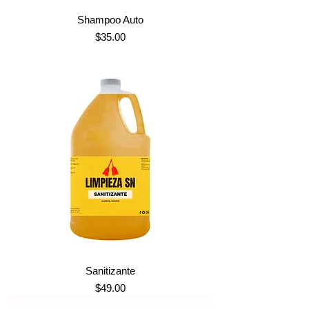
Shampoo Auto
Precio
$35.00
Sanitizante
Precio
$49.00