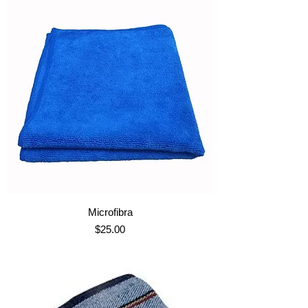
Microfibra
Precio
$25.00