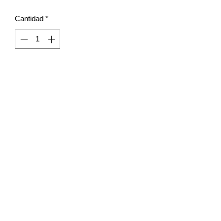
Cantidad
*
LIMPIEZA SN
limpiezasn@hotmail.com
Tel y wa:
(81) 23-17-33-77
©2026 por Productos de Limpieza San Nicolás.