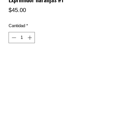
Precio
$45.00
Cantidad
*
LIMPIEZA SN
limpiezasn@hotmail.com
Tel y wa:
(81) 23-17-33-77