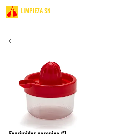
LIMPIEZA SN
Exprimidor naranjas #1