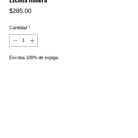
Precio
$285.00
Cantidad
*
Escoba 100% de espiga.
LIMPIEZA SN
limpiezasn@hotmail.com
Tel y wa:
(81) 23-17-33-77