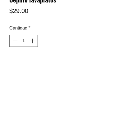
Precio
$29.00
Cantidad
*
LIMPIEZA SN
limpiezasn@hotmail.com
Tel y wa:
(81) 23-17-33-77