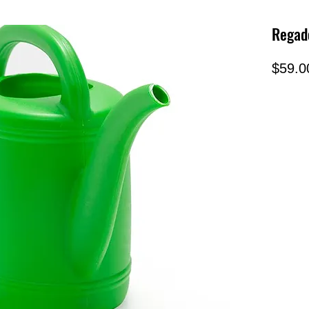
Regade
$59.0