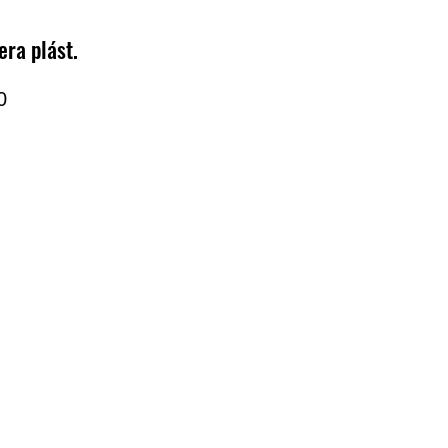
ra plást.
Precio
0