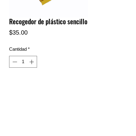
Recogedor de plástico sencillo
Precio
$35.00
Cantidad
*
LIMPIEZA SN
limpiezasn@hotmail.com
Tel y wa:
(81) 23-17-33-77